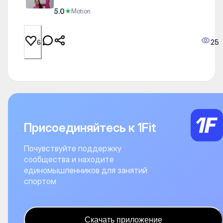
5.0
★
Motion
25
6
Присоединяйтесь к 1Fit
Почувствуйте поддержку
сообщества и находите
единомышленников для занятий
спортом
Скачать приложение