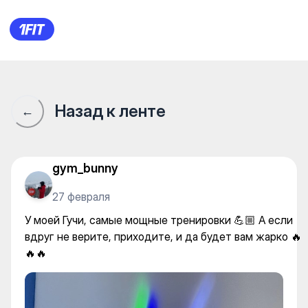
Motion — Stretching and Pilat
Назад к ленте
←
gym_bunny
27 февраля
У моей Гучи, самые мощные тренировки 💪🏼 А если
вдруг не верите, приходите, и да будет вам жарко 🔥
🔥🔥