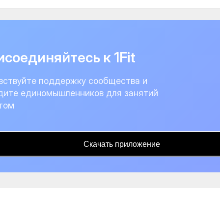
соединяйтесь к 1Fit
вствуйте поддержку сообщества и
дите единомышленников для занятий
том
Скачать приложение