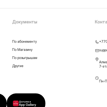
Документы
Конт
По абонементу
+77
По Магазину
supp
По розыгрышам
Алма
Другие
7-э
Пн-П
Доступно в
App Gallery