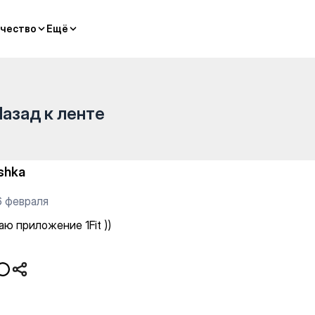
чество
чество
Ещё
Ещё
Назад к ленте
shka
6 февраля
ю приложение 1Fit ))