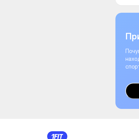
При
Почу
нахо
спор