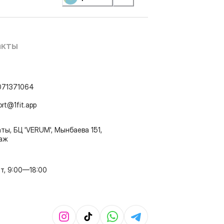
акты
071371064
ort@1fit.app
ты, БЦ 'VERUM', Мынбаева 151,
таж
т, 9:00—18:00