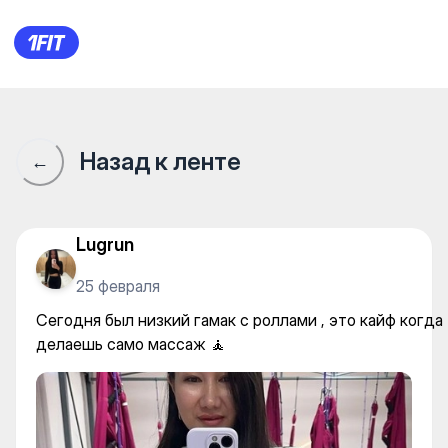
Fitness Maxima Батыс — Yog
Назад к ленте
←
Lugrun
25 февраля
Сегодня был низкий гамак с роллами , это кайф когда
делаешь само массаж 🧘