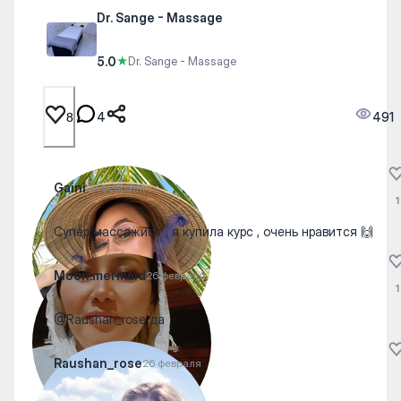
Dr. Sange - Massage
5.0
★
Dr. Sange - Massage
4
491
8
Gaini
26 февраля
1
Супер массажист , я купила курс , очень нравится 🙌
Moon.mermaid
26 февраля
1
@Raushan_rose да
Raushan_rose
26 февраля