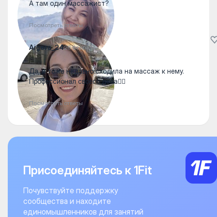
А там один массажист?
Посмотреть ответы
Aigera_24
26 февраля
Да, я тоже недавно сходила на массаж к нему.
Профессионал своего дела👍🏻
Посмотреть ответы
Присоединяйтесь к 1Fit
Почувствуйте поддержку
сообщества и находите
единомышленников для занятий