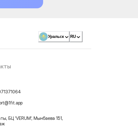
Уральск
RU
акты
071371064
ort@1fit.app
ты, БЦ 'VERUM', Мынбаева 151,
таж