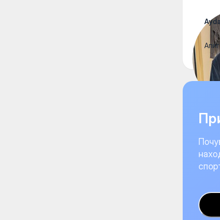
Ayda
Апиг
При
Почу
нахо
спор