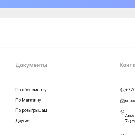
Документы
Конт
По абонементу
+77
По Магазину
supp
По розыгрышам
Алма
Другие
7-э