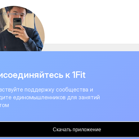
r
25 февраля
ет
соединяйтесь к 1Fit
вствуйте поддержку сообщества и
дите единомышленников для занятий
том
Скачать приложение