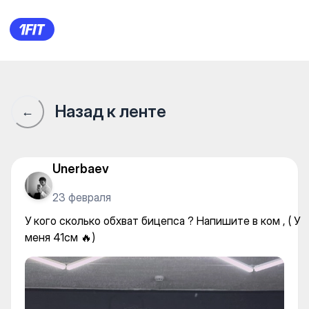
У кого сколько обхват бицепс
Назад к ленте
←
Unerbaev
23 февраля
У кого сколько обхват бицепса ? Напишите в ком , ( У
меня 41см 🔥)