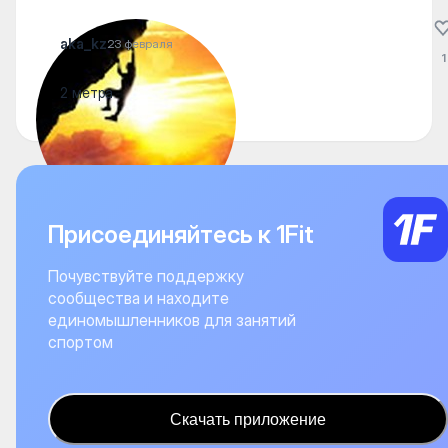
aka_kz
23 февраля
1
2 метра
Присоединяйтесь к 1Fit
Почувствуйте поддержку
сообщества и находите
единомышленников для занятий
спортом
Скачать приложение