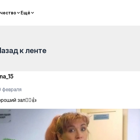
чество
чество
Ещё
Ещё
Назад к ленте
ina_15
0 февраля
♀️Хороший зал🧘‍♀️👍