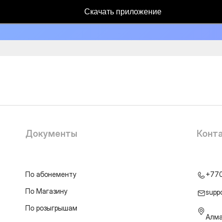
Скачать приложение
Документы
Конт
По абонементу
+77
По Магазину
supp
По розыгрышам
Алма