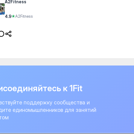
A2Fitness
4.9
★
A2Fitness
соединяйтесь к 1Fit
вствуйте поддержку сообщества и
дите единомышленников для занятий
том