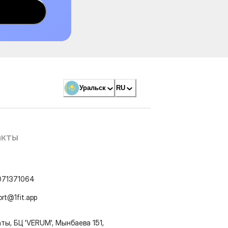
Уральск
RU
акты
071371064
ort@1fit.app
ты, БЦ 'VERUM', Мынбаева 151,