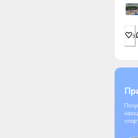
3
При
Почу
нахо
спор