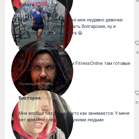
Zuhkra
21 февраля
@Виктория Каширская а ко мне недавно девочки
подошли попросили показать болгарские, ну и
зародилась идея для поста 😃
Василий
21 февраля
8
Я пользуюсь придожением FitnessOnline там готовые
программы
Посмотреть ответы
Виктория
21 февраля
4
Мне вообще без разницы кто как занимается. У меня
нет времени следить за чужими людьми
Посмотреть ответы