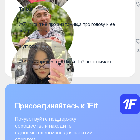
Tulkun
21 февраля
@Zuhkra я не про анатомию,а про голову и ее
внутренности.
aiymxcv
21 февраля
3
@Zuhkra причем тут Джэй Ло? не понимаю
Присоединяйтесь к 1Fit
Почувствуйте поддержку
сообщества и находите
единомышленников для занятий
спортом