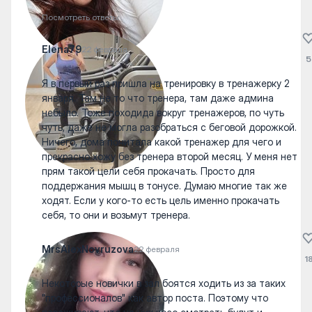
Посмотреть ответы
Elena79
22 февраля
5
Я в первый раз пришла на тренировку в тренажерку 2
января. Там не то что тренера, там даже админа
небыло. Тоже походида вокруг тренажеров, по чуть
чуть, даже не могла разобраться с беговой дорожкой.
Ничего, дома почитала какой тренажер для чего и
прекрасно хожу без тренера второй месяц. У меня нет
прям такой цели себя прокачать. Просто для
поддержания мышц в тонусе. Думаю многие так же
ходят. Если у кого-то есть цель именно прокачать
себя, то они и возьмут тренера.
MrsAlexNovruzova
22 февраля
1
Некоторые новички в зал боятся ходить из за таких
"профессионалов" как автор поста. Поэтому что