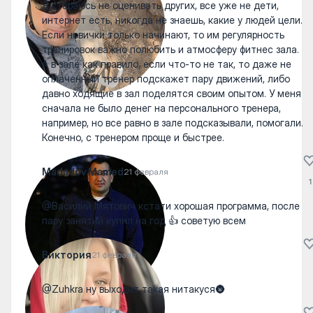
Я стараюсь не оценивать других, все уже не дети,
интернет есть, никогда не знаешь, какие у людей цели.
Если новички только начинают, то им регулярность
тренировок важно полюбить и атмосферу фитнес зала.
А в зале как правило, если что-то не так, то даже не
оплаченный тренер подскажет пару движений, либо
давно ходящие в зал поделятся своим опытом. У меня
сначала не было денег на персонального тренера,
например, но все равно в зале подсказывали, помогали.
Конечно, с тренером проще и быстрее.
Madadov.Mamed
21 февраля
1
@Василий Мятович кстати хорошая программа, после
пару занятий купил на год 👍 советую всем
Виктория
21 февраля
@Zuhkra ну выходит такая нитакуся🌚