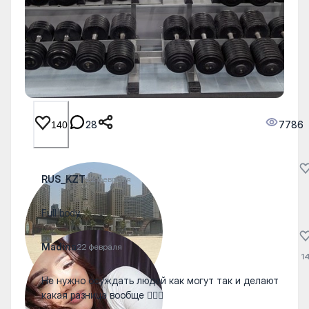
28
7786
140
RUS_KZT
22 февраля
Full body
Madina
22 февраля
1
Не нужно осуждать людей как могут так и делают
какая разница вообще 🤦🏻‍♀️