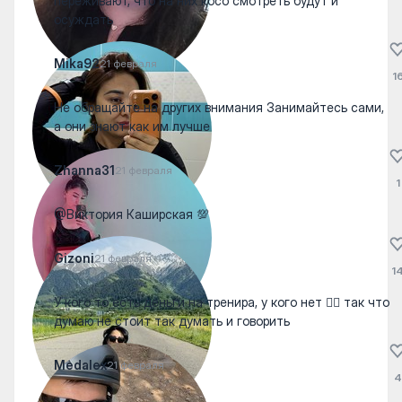
переживают, что на них косо смотреть будут и
осуждать
Mika92
21 февраля
1
Не обращайте на других внимания Занимайтесь сами,
а они знают как им лучше
Zhanna31
21 февраля
1
@Виктория Каширская 💯
Gizoni
21 февраля
1
У кого то есть деньги на тренира, у кого нет 👎🏻 так что
думаю не стоит так думать и говорить
Medalex
21 февраля
4