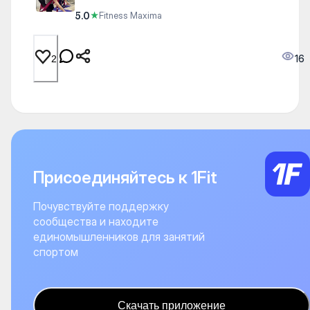
5.0
★
Fitness Maxima
16
2
Присоединяйтесь к 1Fit
Почувствуйте поддержку
сообщества и находите
единомышленников для занятий
спортом
Скачать приложение