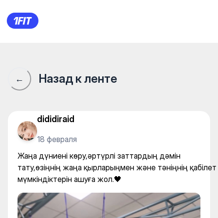
Fitness Maxima Батыс — Yog
Назад к ленте
←
dididiraid
18 февраля
Жаңа дүниені көру,әртүрлі заттардың дәмін
тату,өзіңнің жаңа қырларыңмен және тәніңнің қабілет
мүмкіндіктерін ашуға жол.🖤