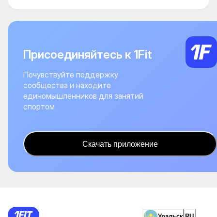
Присоединяйтесь к 1Fit
Почувствуйте поддержку
сообщества и находите
единомышленников для занятий
спортом
Скачать приложение
Уральск
RU