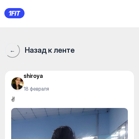
✌️
Назад к ленте
←
shiroya
18 февраля
✌️