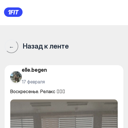
Miramar Hotel & Spa — Swim
Назад к ленте
←
elle.begen
17 февраля
Воскресенье. Релакс 🧖🏼‍♀️