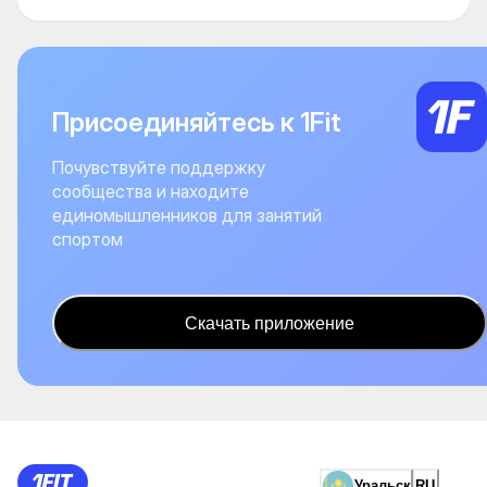
Присоединяйтесь к 1Fit
Почувствуйте поддержку
сообщества и находите
единомышленников для занятий
спортом
Скачать приложение
Уральск
RU