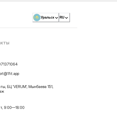
Уральск
RU
акты
071371064
ort@1fit.app
ты, БЦ 'VERUM', Мынбаева 151,
таж
т, 9:00—18:00