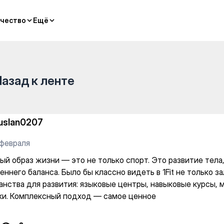
 не только спорт. Это разви
чество
чество
Ещё
Ещё
Назад к ленте
uslan0207
 февраля
ый образ жизни — это не только спорт. Это развитие тел
еннего баланса. Было бы классно видеть в 1Fit не только за
анства для развития: языковые центры, навыковые курсы,
ки. Комплексный подход — самое ценное