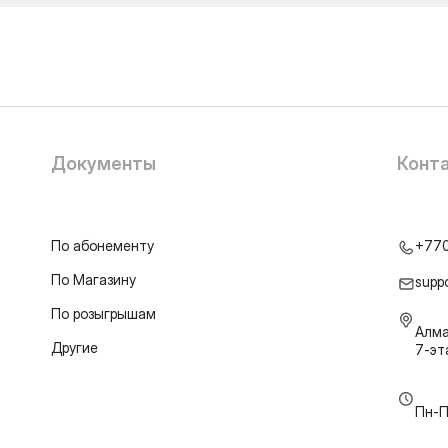
Документы
Конт
По абонементу
+77
По Магазину
supp
По розыгрышам
Алма
Другие
7-э
Пн-П