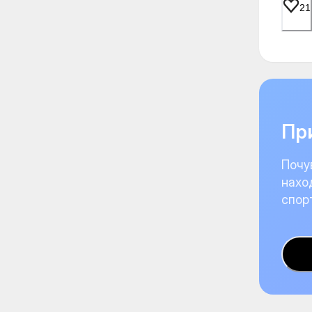
21
При
Почу
нахо
спор