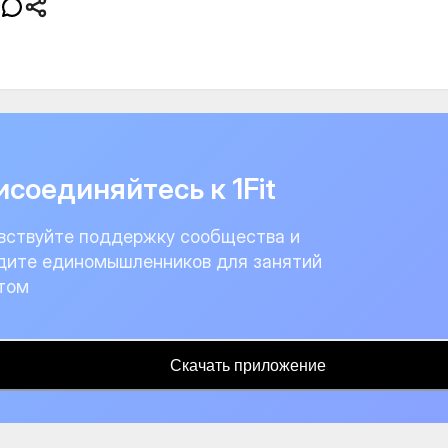
соединяйтесь к 1Fit
вствуйте поддержку сообщества и
дите единомышленников для занятий
том
Скачать приложение