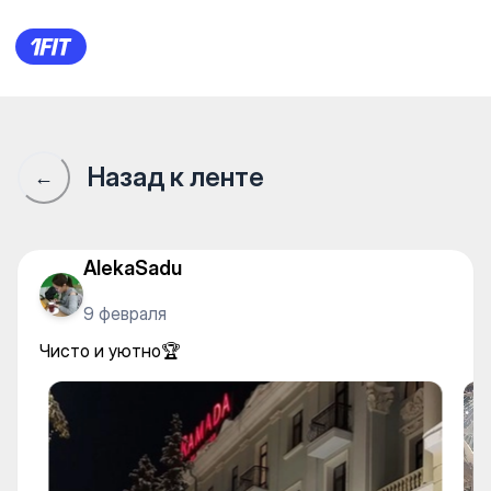
Фитнес центр при отеле Ram
Назад к ленте
←
AlekaSadu
9 февраля
Чисто и уютно🏆