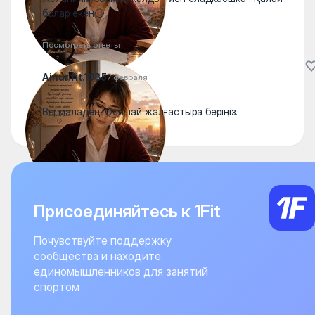
болар екен🥴
Посмотреть ответы
Ainur.fit.1985
7 февраля
Вы маладец. Осылай жалғастыра беріңіз.
Присоединяйтесь к 1Fit
Почувствуйте поддержку
сообщества и находите
единомышленников для занятий
спортом