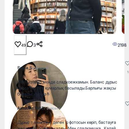
3
2198
49
Saule.S
8 февраля
1
@Ainura1985 менде сладкоежкамын. Баланс дұрыс
болса тәттіге құмарлық басылады.Барлығы жақсы
болады, көріңіз🤞
Ainur.fit.1985
7 февраля
Дұрыс тамақтану деген ☺️фотосын көріп, бастауға
желаниям болмай қалды. Мен сладкаешка . Қалай