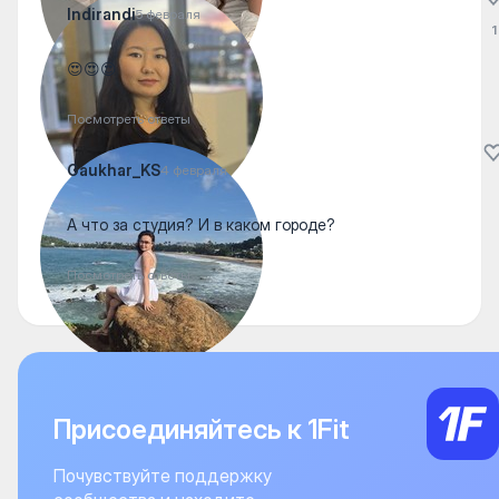
Indirandi
5 февраля
1
😍😍😍
Посмотреть ответы
Gaukhar_KS
4 февраля
А что за студия? И в каком городе?
Посмотреть ответы
Присоединяйтесь к 1Fit
Почувствуйте поддержку