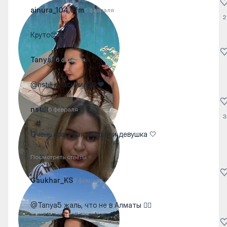
ainura_104.6fm
6 февраля
2
Круто😍🔥
Tanya5
6 февраля
@nstill спасиииибо ❤️
nstill
6 февраля
3
Очень красивая студия и девушка 🤍
Посмотреть ответы
Gaukhar_KS
6 февраля
@Tanya5 жаль, что не в Алматы 🤷‍♀️