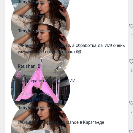
Tanya5
5 февраля
@Indirandi ❤️
Tanya5
5 февраля
1
@Raushan_B я настоящая, а обработка да, ИИ) очень
уж красиво он отрабатывает)🥰
Raushan_B
5 февраля
2
Какая красотка ....кажись ИИ
Посмотреть ответы
Tanya5
5 февраля
2
@Gaukhar_KS gorbatyuk_dance в Караганде