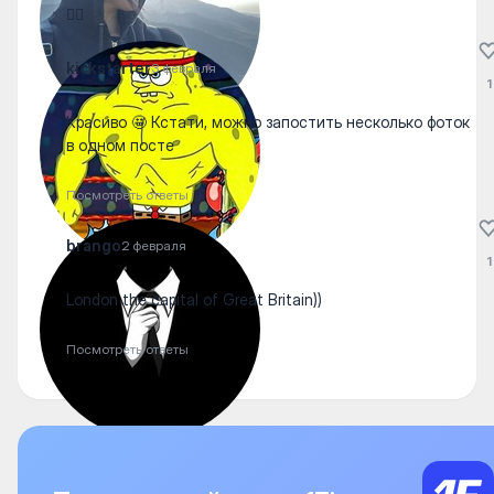
✊🏻
kickstarter
3 февраля
1
Красиво 🤩 Кстати, можно запостить несколько фоток
в одном посте
Посмотреть ответы
brango
2 февраля
1
London the capital of Great Britain))
Посмотреть ответы