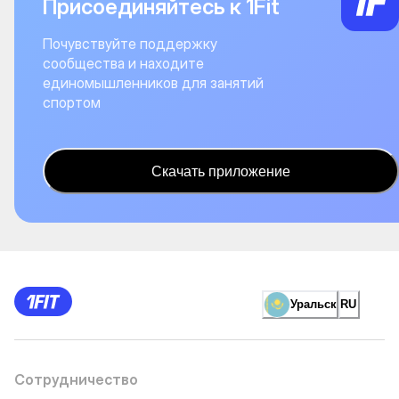
Присоединяйтесь к 1Fit
Почувствуйте поддержку
сообщества и находите
единомышленников для занятий
спортом
Скачать приложение
Уральск
RU
Сотрудничество