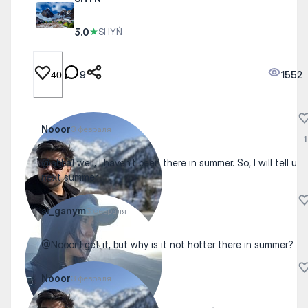
5.0
★
SHYŃ
9
1552
40
Nooor
3 февраля
1
@abba1 well, I haven't been there in summer. So, I will tell u
next summer.
ai_ganym
3 февраля
@Nooor I get it, but why is it not hotter there in summer?
Nooor
3 февраля