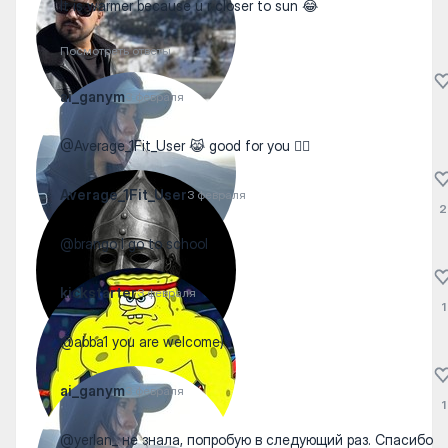
It is warmer because u r closer to sun 😂
Посмотреть ответы
ai_ganym
3 февраля
@Average_1Fit_User 😹 good for you 👍🏻
Average_1Fit_User
3 февраля
2
@brango I go to school
kickstarter
3 февраля
1
@abba1 you are welcome)
ai_ganym
3 февраля
1
@yerlan_ не знала, попробую в следующий раз. Спасибо