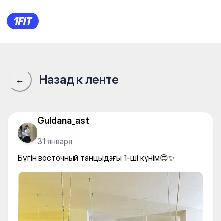
Бүгін восточный танцыдағы 
Назад к ленте
←
Guldana_ast
31 января
Бүгін восточный танцыдағы 1-ші күнім😍✨