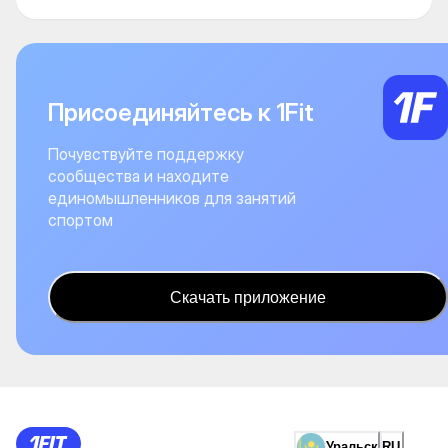
Присоединяйтесь к 1Fit
Почувствуйте поддержку
сообщества и находите
единомышленников для занятий
спортом
Скачать приложение
Уральск
RU