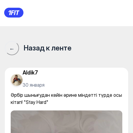
Әрбір шынығудан кейін әрине
Назад к ленте
←
Aldik7
30 января
Әрбір шынығудан кейін әрине міндетті түрде осы
кітап! "Stay Hard"