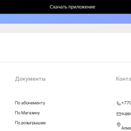
Скачать приложение
Документы
Конт
По абонементу
+77
По Магазину
supp
По розыгрышам
Алма