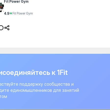
Fit Power Gym
4.9
★
Fit Power Gym
соединяйтесь к 1Fit
вствуйте поддержку сообщества и
дите единомышленников для занятий
том