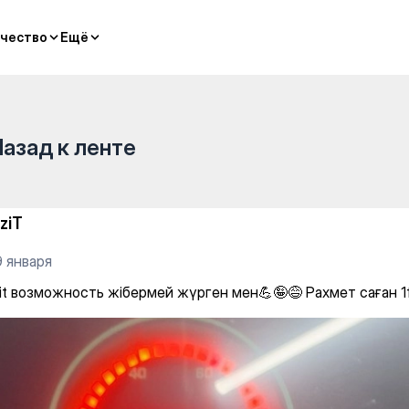
asses
чество
чество
Ещё
Ещё
Назад к ленте
iziT
9 января
fit возможность жібермей жүрген мен💪🤪😅 Рахмет саған 1f