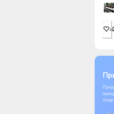
3
При
Почу
нахо
спор