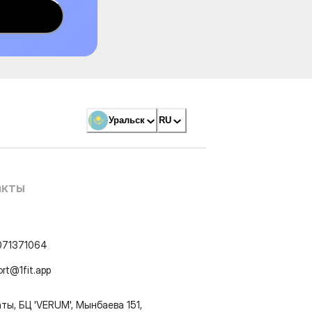
Уральск
RU
акты
071371064
ort@1fit.app
ты, БЦ 'VERUM', Мынбаева 151,