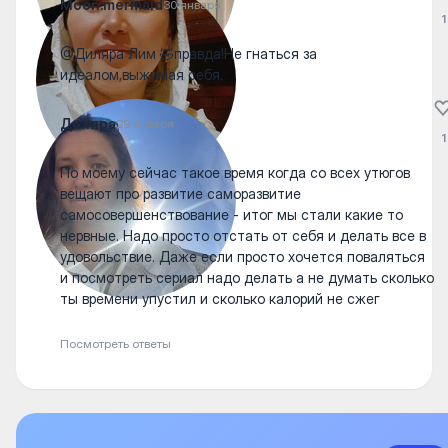
Moon.mermaid
30 января
1
@Диляра Лим 🤣правда!Не гнаться за
идеалом,выжимая себя.
Диляра
29 января
1
По моему сейчас такое время когда со всех утюгов
вещают про развитие саморазвитие
самосовершенствование - итог мы стали какие то
нервные. Надо просто отстать от себя и делать все в
удовольствие. Даже если просто хочется поваляться
и посмотреть сериал надо делать а не думать сколько
ты времени упустил и сколько калорий не сжег
Посмотреть ответы