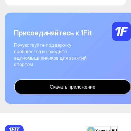
Присоединяйтесь к 1Fit
Почувствуйте поддержку
сообщества и находите
единомышленников для занятий
спортом
Скачать приложение
Уральск
RU