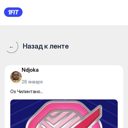
Ох Чилинтано...
Назад к ленте
←
Ndjoka
28 января
Ох Чилинтано...