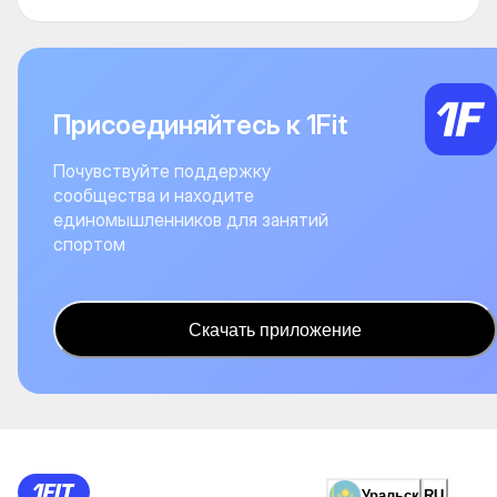
Присоединяйтесь к 1Fit
Почувствуйте поддержку
сообщества и находите
единомышленников для занятий
спортом
Скачать приложение
Уральск
RU