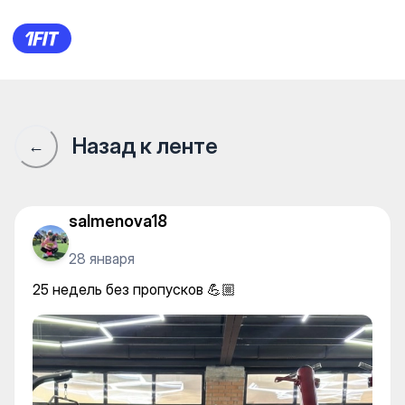
25 недель без пропусков 💪
Назад к ленте
←
salmenova18
28 января
25 недель без пропусков 💪🏼