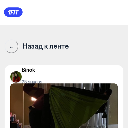
Сообщество 1Fit · 1Fit
Назад к ленте
←
Binok
25 января