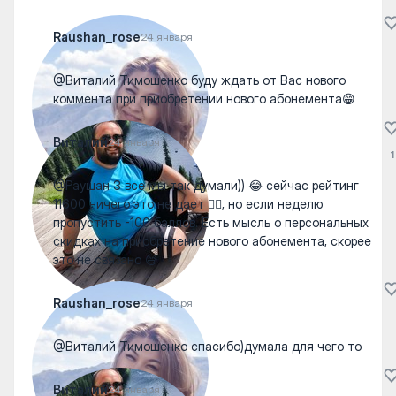
Raushan_rose
24 января
@Виталий Тимошенко буду ждать от Вас нового
коммента при приобретении нового абонемента😁
Виталий
24 января
1
@Раушан З все мы так думали)) 😂 сейчас рейтинг
11600 ничего это не дает 🤷‍♀️, но если неделю
пропустить -100 баллов. Есть мысль о персональных
скидках на приобретение нового абонемента, скорее
это не связано 😅
Raushan_rose
24 января
@Виталий Тимошенко спасибо)думала для чего то
Виталий
24 января