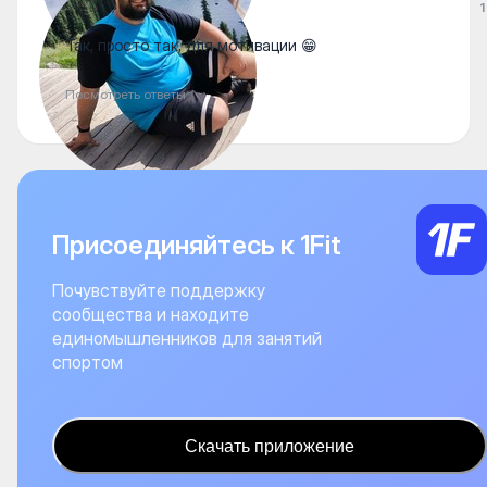
1
Так, просто так, для мотивации 😁
Посмотреть ответы
Присоединяйтесь к 1Fit
Почувствуйте поддержку
сообщества и находите
единомышленников для занятий
спортом
Скачать приложение