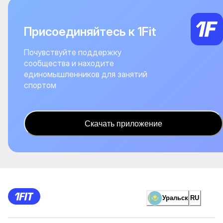
Присоединяйтесь к 1Fit
Почувствуйте поддержку
сообщества и находите
единомышленников для занятий
спортом
Скачать приложение
Уральск
RU