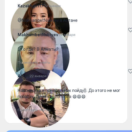
Kazakhgirl17
22 января
@MakhambetNabiyev в Астане
MakhambetNabiyev
22 января
Это где? В Алматы?
Посмотреть ответы
Ast01
22 января
Наконец-то в понедельник пойду)). До этого не мог
попасть. Прям как лотерея 😄😄😄
Посмотреть ответы