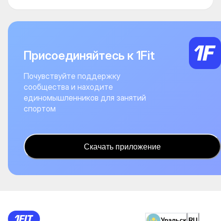
Присоединяйтесь к 1Fit
Почувствуйте поддержку
сообщества и находите
единомышленников для занятий
спортом
Скачать приложение
Уральск
RU