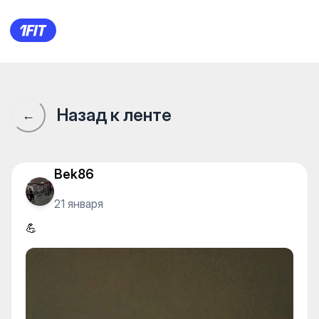
💪
Назад к ленте
←
Bek86
21 января
💪