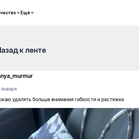
на Кыз Жибек — Yoga
чество
чество
Ещё
Ещё
Назад к ленте
anya_murmur
 января
жаю уделять больше внимания гибкости и растяжке