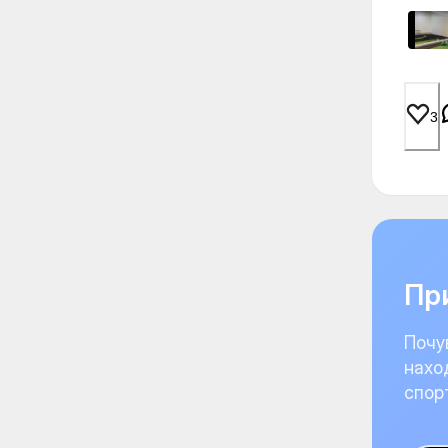
3
При
Почу
нахо
спор