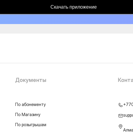
Скачать приложение
Документы
Конт
По абонементу
+77
По Магазину
supp
По розыгрышам
Алма