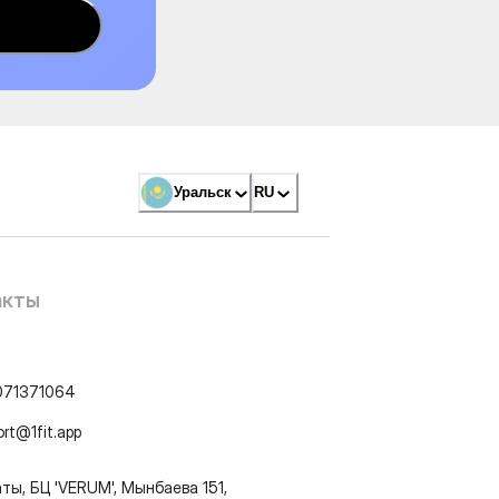
Уральск
RU
акты
071371064
ort@1fit.app
ты, БЦ 'VERUM', Мынбаева 151,