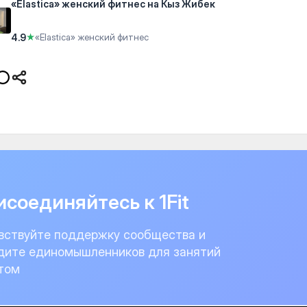
«Elastica» женский фитнес на Кыз Жибек
4.9
★
«Elastica» женский фитнес
соединяйтесь к 1Fit
вствуйте поддержку сообщества и
дите единомышленников для занятий
том