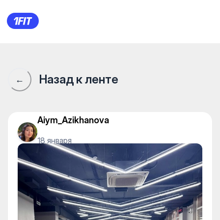
Iron Club на Нажимеденова
Назад к ленте
←
Aiym_Azikhanova
18 января