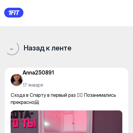
Спарта — Individual classes
Назад к ленте
←
Anna250891
17 января
Схода в Спарту в первый раз 🤸‍♀️ Позанимались
прекрасно🤗