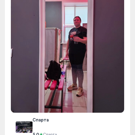
Спарта
5.0
★
Спарта