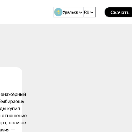
одня — тренажёрный зал, зав
Уральск
Уральск
RU
RU
Скачать
Скачать
тренажёрный
. Выбираешь
жды купил
 и отношение
рт, если не
разия —