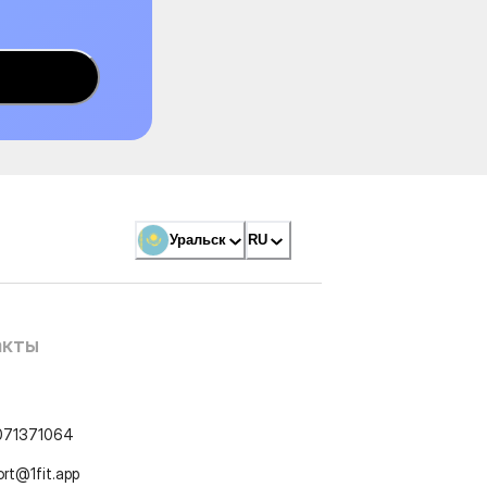
Уральск
RU
акты
071371064
ort@1fit.app