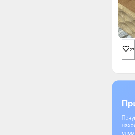
27
При
Почу
нахо
спор