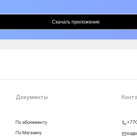
Скачать приложение
Документы
Конт
По абонементу
+77
По Магазину
supp