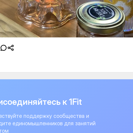
соединяйтесь к 1Fit
вствуйте поддержку сообщества и
дите единомышленников для занятий
том