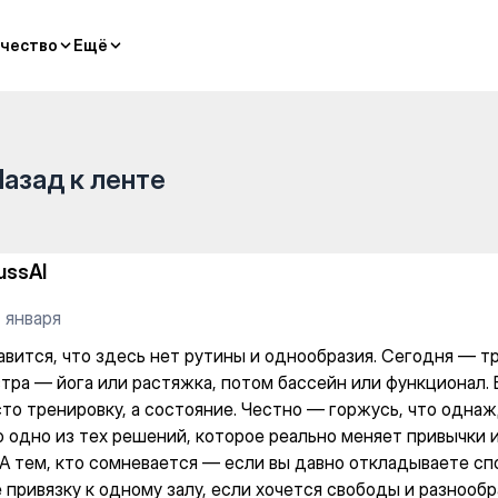
т рутины и однообразия. Сег
чество
чество
Ещё
Ещё
Назад к ленте
ussAl
 января
авится, что здесь нет рутины и однообразия. Сегодня — 
автра — йога или растяжка, потом бассейн или функционал
сто тренировку, а состояние. Честно — горжусь, что одна
Это одно из тех решений, которое реально меняет привычки
 А тем, кто сомневается — если вы давно откладываете спо
 привязку к одному залу, если хочется свободы и разнооб