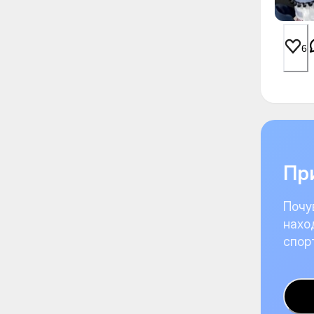
6
При
Почу
нахо
спор