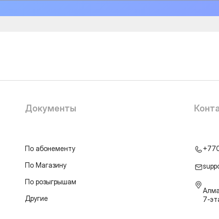
Документы
Конт
По абонементу
+77
По Магазину
supp
По розыгрышам
Алма
Другие
7-э