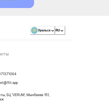
Уральск
RU
акты
071371064
ort@1fit.app
ты, БЦ 'VERUM', Мынбаева 151,
таж