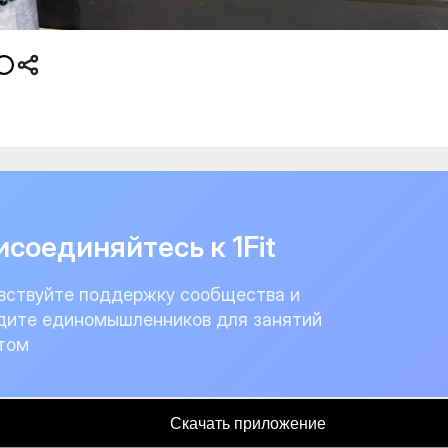
соединяйтесь к 1Fit
вствуйте поддержку сообщества и
дите единомышленников для занятий
том
Скачать приложение