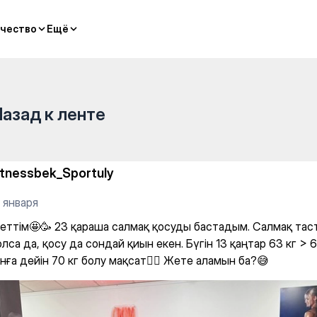
 салмақ қосуды бастадым. Са
чество
чество
Ещё
Ещё
Назад к ленте
itnessbek_Sportuly
 января
жеттім🤩🥳 23 қараша салмақ қосуды бастадым. Салмақ тас
лса да, қосу да сондай қиын екен. Бүгін 13 қаңтар 63 кг > 
нға дейін 70 кг болу мақсат✊🏼 Жете аламын ба?😅