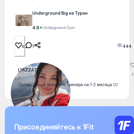
Underground Big на Туран
4.9
★
Underground Gym
1
444
6
LYAZZAT_A
10 января
2
Салем, лучше возьмите тренера на 1-2 месяца 👌🏻
Присоединяйтесь к 1Fit