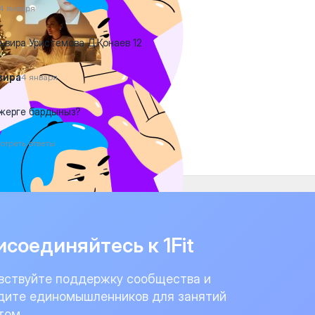
4 января
вира Уристемова Д.Қонаев 12
вира
4 января
жерге бардыныз?
отреть ответы
соединяйтесь к 1Fit
вствуйте поддержку сообщества и
дите единомышленников для занятий
том