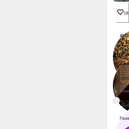
18
AYLI
@Айн
Ainu
,қал
Посм
Эль
Рах