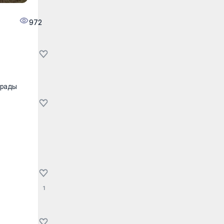
972
ұрады
1