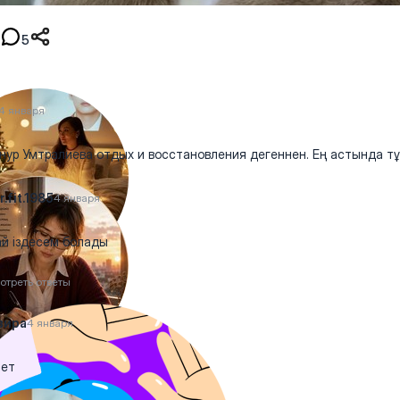
5
4 января
ур Умтралиева отдых и восстановления дегеннен. Ең астында т
r.fit.1985
4 января
ай іздесем болады
отреть ответы
вира
4 января
мет