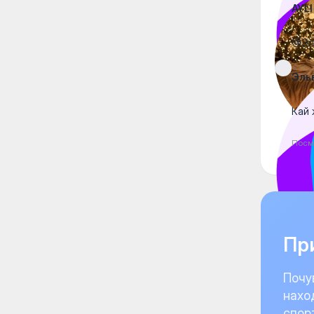
AYLI
@Эль
Эль
Кай 
Посм
При
Почу
нахо
спор