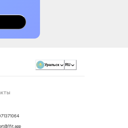
Уральск
RU
акты
071371064
ort@1fit.app