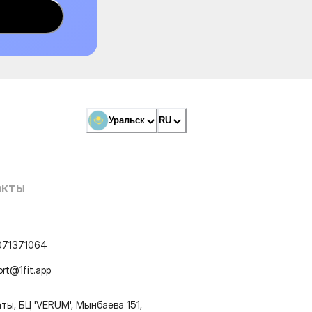
Уральск
RU
акты
071371064
ort@1fit.app
ты, БЦ 'VERUM', Мынбаева 151,