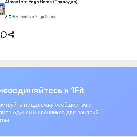
Atmosfera Yoga Home (Павлодар)
5.0
★
Atmosfera Yoga Studio
соединяйтесь к 1Fit
вствуйте поддержку сообщества и
дите единомышленников для занятий
том