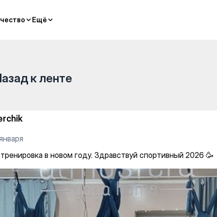
дар) — Yoga
чество
чество
Ещё
Ещё
Назад к ленте
erchik
января
 тренировка в новом году. Здравствуй спортивный 2026 🥳