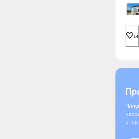
14
При
Почу
нахо
спор