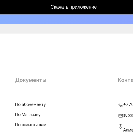
Скачать приложение
Документы
Конт
По абонементу
+77
По Магазину
supp
По розыгрышам
Алма