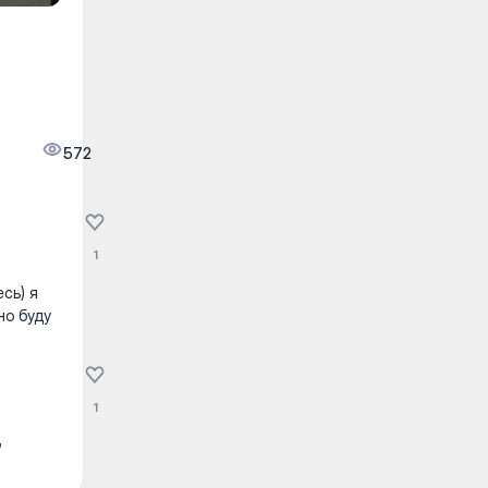
572
1
сь) я
но буду
1
