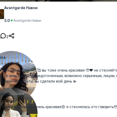
Avantgarde Навои
5.0
★
Avantgarde Навои
2
ina
3 января
, мне очень приятно 🥰 вы тоже очень красивая 🥹❤️ не стесняйте
но в зале хожу с сосредоточенным, возможно серьезным, лицом, 
 с вами поболтать) вы сделали мой день 💫
azhan
3 января
с в зале видела. Вы очень красивая😍 я стеснялась это говорить