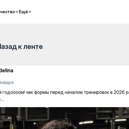
чество
чество
Ещё
Ещё
Назад к ленте
delina
января
м годоооом! чек формы перед началом тренировок в 2026 
е…