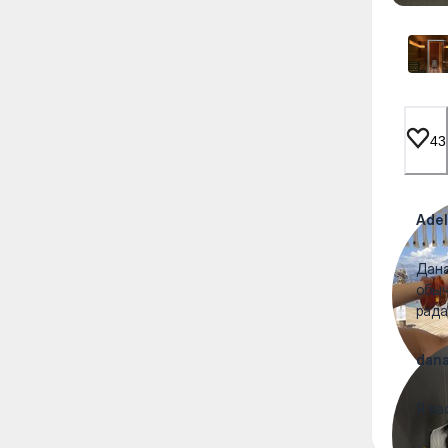
43
Adel
Дана
обыч
рада
dan
Я ва