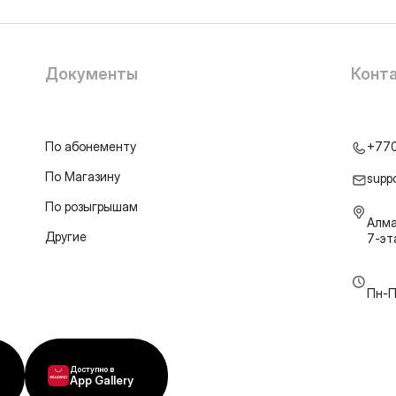
Документы
Конт
По абонементу
+77
По Магазину
supp
По розыгрышам
Алма
Другие
7-э
Пн-П
Доступно в
App Gallery