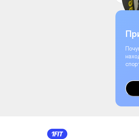
При
Почу
нахо
спор