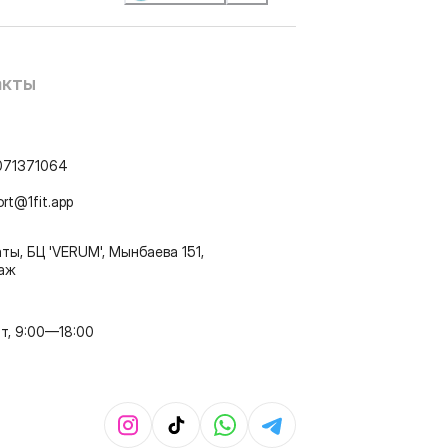
акты
071371064
ort@1fit.app
ты, БЦ 'VERUM', Мынбаева 151,
таж
т, 9:00—18:00