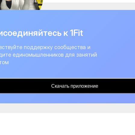
соединяйтесь к 1Fit
вствуйте поддержку сообщества и
дите единомышленников для занятий
том
Скачать приложение