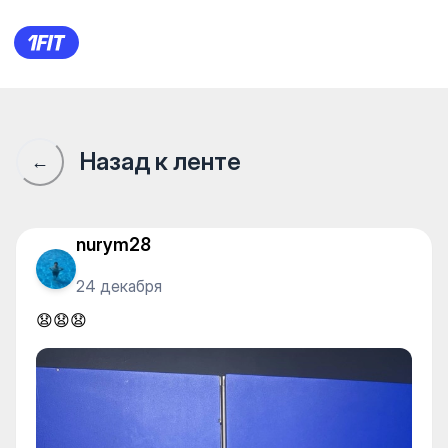
😧😧😧
Назад к ленте
←
nurym28
24 декабря
😧😧😧