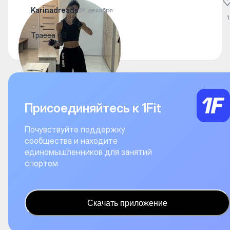
Karinadreads
24 декабря
1
Трасса 60
Присоединяйтесь к 1Fit
Почувствуйте поддержку
сообщества и находите
единомышленников для занятий
спортом
Скачать приложение