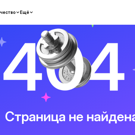
чество
Ещё
Страница не найден