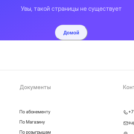
Увы, такой страницы не существует
Домой
Документы
Кон
По абонементу
+7
По Магазину
su
По розыгрышам