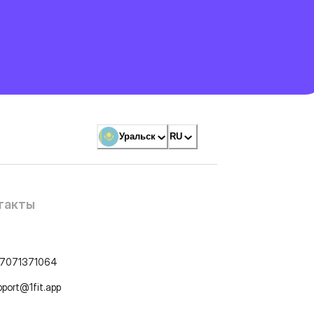
Уральск
RU
такты
7071371064
pport@1fit.app