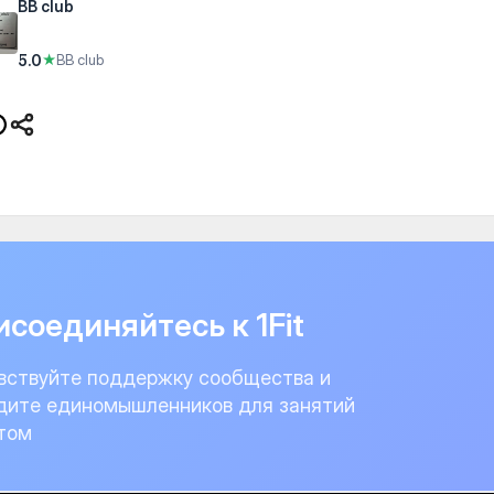
BB club
5.0
★
BB club
соединяйтесь к 1Fit
вствуйте поддержку сообщества и
дите единомышленников для занятий
том