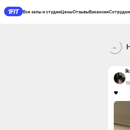
BB club — Fly yoga
Все залы и студии
Все залы и студии
Цены
Цены
Отзывы
Отзывы
Вакансии
Вакансии
Сотрудни
Сотрудни
←
l
1
🖤