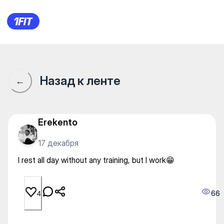
I rest all day without any traini
Назад к ленте
←
Erekento
17 декабря
I rest all day without any training, but I work😁
66
4