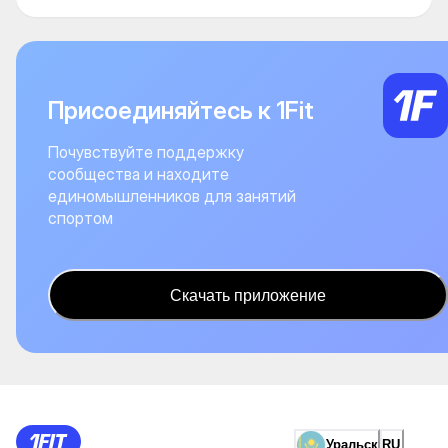
Присоединяйтесь к 1Fit
Почувствуйте поддержку
сообщества и находите
единомышленников для занятий
спортом
Скачать приложение
Уральск
RU