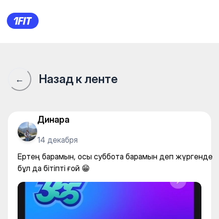
Ертең барамын, осы суббота 
Назад к ленте
←
Динара
14 декабря
Ертең барамын, осы суббота барамын деп жүргенде
бұл да бітіпті ғой 😁