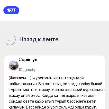
(Жалғасы ….) жүрегімнің кіл
Назад к ленте
←
Серікгүл
10 декабря
(Жалғасы ….) жүрегімнің кілтін тапқандай
шабыттанамын. Бір сағаттық фильмді түсіру былай
тұрсын монтаж жасау, жалпы сценарий құрыоымын
жасау оңай емес. Кейде қатты шаршап кетемін,
сондай сәтте қазір атып тұрып бассейнге кетіп
қаламын. Бассейнде жүріп фильмді ойша құрып,