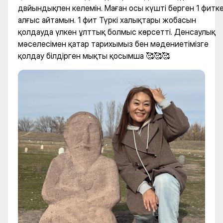
двйындықпен келемін. Маған осы күшті берген 1 фитк
алғыс айтамын. 1 фит Түркі халықтары жобасын
қолдауда үлкен ұлттық болмыс көрсетті. Денсаулық
мәселесімен қатар тарихымыз бен мәдениетімізге
қолдау білдірген мықты қосымша 🥰🥰🥰