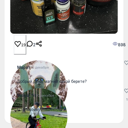
2
898
19
Марат
12 декабря
Добрый день, магний какой берете?
Molya_fit
10 декабря
1
Столько вкусняшек🫠😋