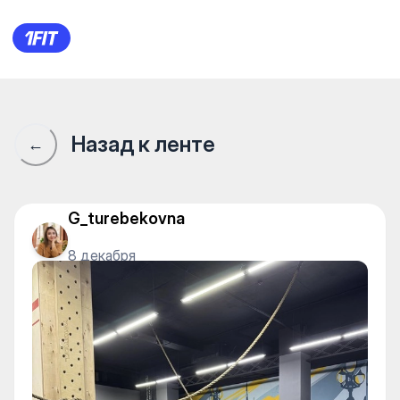
Сообщество 1Fit · 1Fit
Назад к ленте
←
G_turebekovna
8 декабря