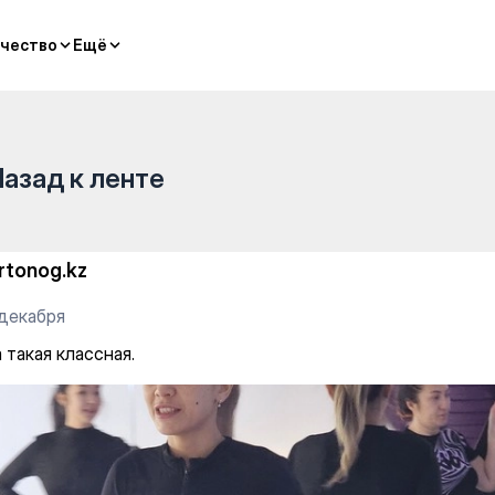
Hatha-yoga
чество
чество
Ещё
Ещё
Назад к ленте
rtonog.kz
 декабря
 такая классная.