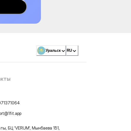
Уральск
RU
акты
071371064
ort@1fit.app
ты, БЦ 'VERUM', Мынбаева 151,