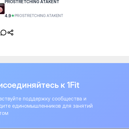
PROSTRETCHING ATAKENT
4.9
★
PROSTRETCHING ATAKENT
соединяйтесь к 1Fit
вствуйте поддержку сообщества и
дите единомышленников для занятий
том