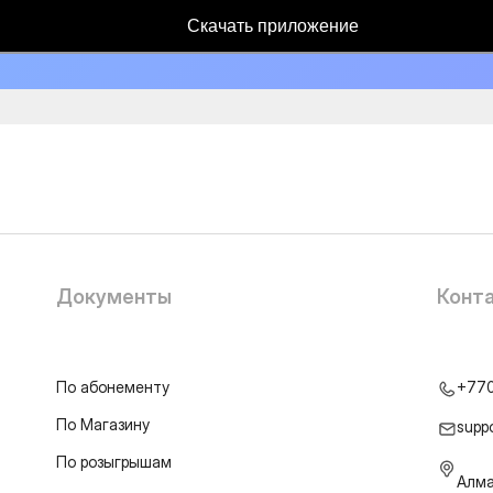
Скачать приложение
Документы
Конт
По абонементу
+77
По Магазину
supp
По розыгрышам
Алма