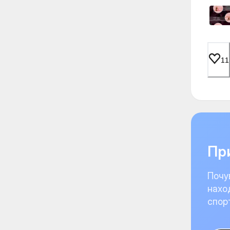
11
При
Почу
нахо
спор