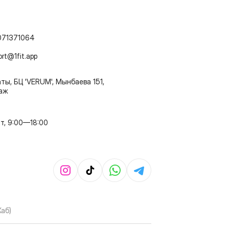
071371064
ort@1fit.app
ты, БЦ 'VERUM', Мынбаева 151,
таж
т, 9:00—18:00
Хаб)