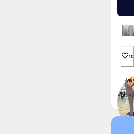
10
Иль
Надо