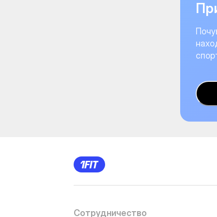
При
Почу
нахо
спор
Сотрудничество