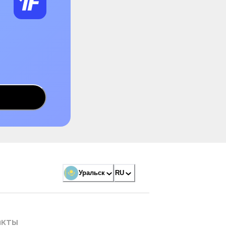
Уральск
RU
акты