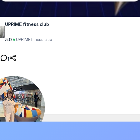
UPRIME fitness club
5.0
★
UPRIME fitness club
1
мира
4 декабря
 вместе сходить!