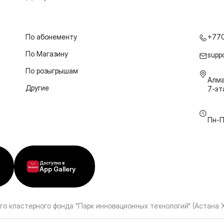
По абонементу
+77
По Магазину
supp
По розыгрышам
Алма
Другие
7-э
Пн-П
Доступно в
App Gallery
го кластерного фонда "Парк инновационных технологий" (Астана 