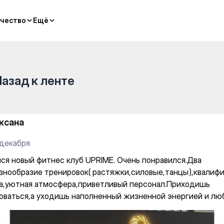
чество
чество
Ещё
Ещё
Назад к ленте
ксана
 декабря
ся новый фитнес клуб UPRIME. Очень понравился.Два
азнообразие тренировок( растяжки,силовые,танцы),квалиф
а,уютная атмосфера,приветливый персонал.Приходишь
оваться,а уходишь наполненный жизненной энергией и лю