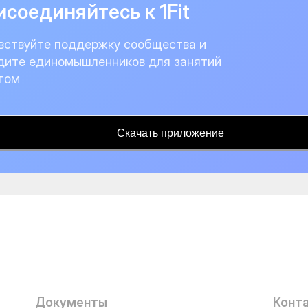
соединяйтесь к 1Fit
вствуйте поддержку сообщества и
дите единомышленников для занятий
том
Скачать приложение
Документы
Конт