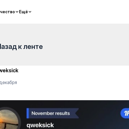
чество
чество
Ещё
Ещё
Назад к ленте
weksick
 декабря