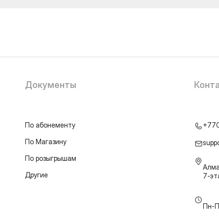
Документы
Конт
По абонементу
+77
По Магазину
supp
По розыгрышам
Алма
Другие
7-э
Пн-П