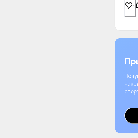
4
При
Почу
нахо
спор