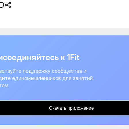
соединяйтесь к 1Fit
вствуйте поддержку сообщества и
дите единомышленников для занятий
том
Скачать приложение