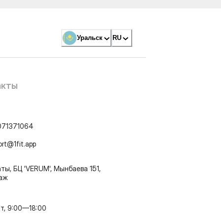
Уральск
RU
акты
071371064
ort@1fit.app
ты, БЦ 'VERUM', Мынбаева 151,
таж
т, 9:00—18:00