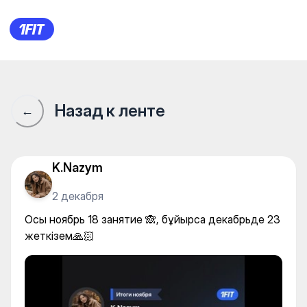
Осы ноябрь 18 занятие 🙈, б
Назад к ленте
←
K.Nazym
2 декабря
Осы ноябрь 18 занятие 🙈, бұйырса декабрьде 23
жеткізем🙏🏻