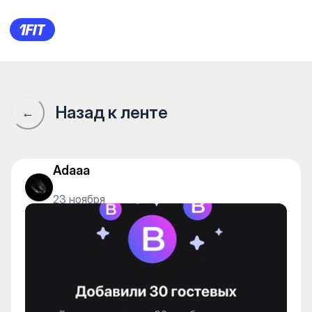
Сообщество 1Fit · 1Fit
Назад к ленте
←
Adaaa
23 ноября