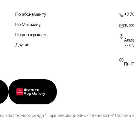
По абонементу
+77
По Магазину
supp
По розыгрышам
Алма
Другие
7-э
Пн-П
Доступно в
App Gallery
го кластерного фонда "Парк инновационных технологий" (Астана 