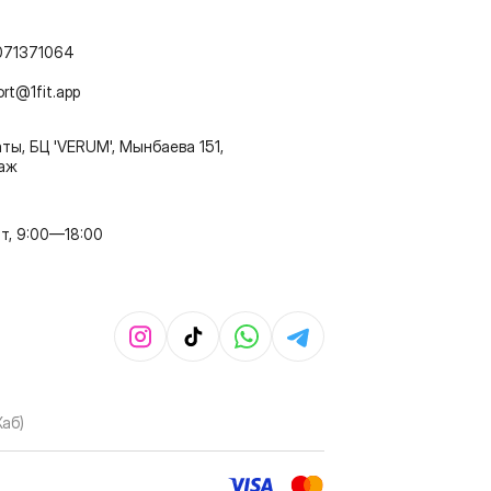
071371064
ort@1fit.app
ты, БЦ 'VERUM', Мынбаева 151,
таж
т, 9:00—18:00
Хаб)