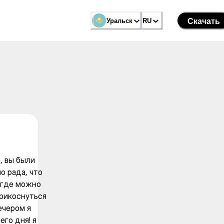
Уральск
Уральск
RU
RU
Скачать
Скачать
, вы были
о рада, что
 где можно
прикоснуться
вечером я
его дня! я