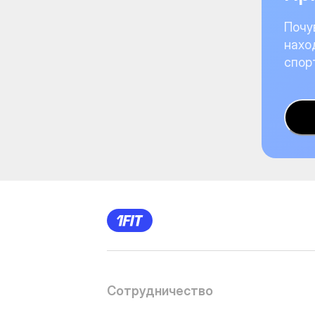
Почу
нахо
спор
Сотрудничество