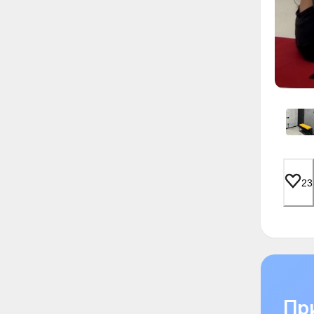
23
При