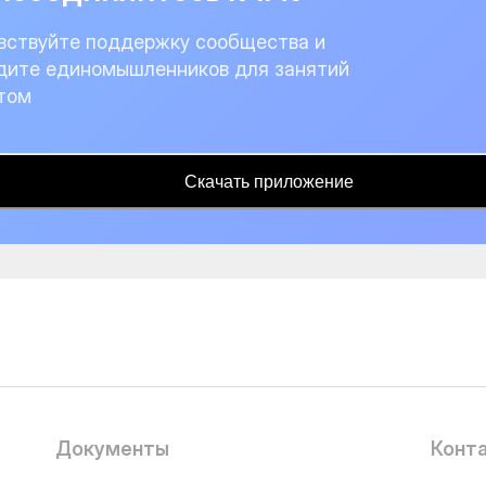
вствуйте поддержку сообщества и
дите единомышленников для занятий
том
Скачать приложение
Документы
Конт