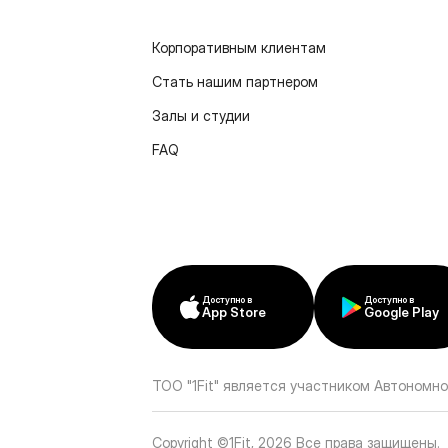
Корпоративным клиентам
Стать нашим партнером
Залы и студии
FAQ
Доступно в
Доступно в
App Store
Google Play
ТОО "1Fit" является участником Автономно
Copyright ©1Fit,
2026
Все права защищены
.