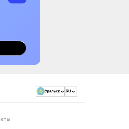
Уральск
RU
акты